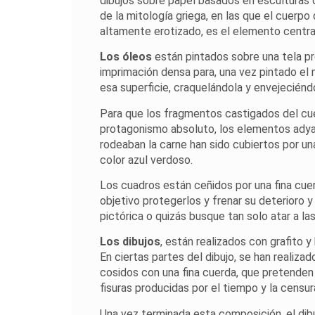
dibujos sobre papel basados en esculturas
de la mitología griega, en las que el cuerpo
altamente erotizado, es el elemento central
Los óleos
están pintados sobre una tela p
imprimación densa para, una vez pintado el 
esa superficie, craquelándola y envejeciénd
Para que los fragmentos castigados del c
protagonismo absoluto, los elementos ady
rodeaban la carne han sido cubiertos por un
color azul verdoso.
Los cuadros están ceñidos por una fina cue
objetivo protegerlos y frenar su deterioro y
pictórica o quizás busque tan solo atar a la
Los dibujos
, están realizados con grafito y
En ciertas partes del dibujo, se han realiza
cosidos con una fina cuerda, que pretenden 
fisuras producidas por el tiempo y la censur
Una vez terminada esta composición, el di