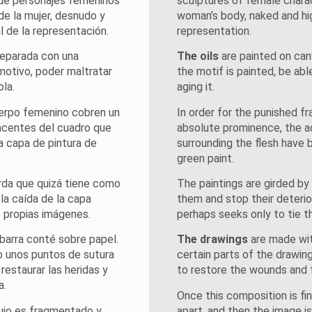
 de personajes femeninos
sculptures of female chara
 de la mujer, desnudo y
woman’s body, naked and hig
 de la representación.
representation.
reparada con una
The oils
are painted on can
motivo, poder maltratar
the motif is painted, be abl
ola.
aging it.
uerpo femenino cobren un
In order for the punished f
acentes del cuadro que
absolute prominence, the a
a capa de pintura de
surrounding the flesh have 
green paint.
rda que quizá tiene como
The paintings are girded by
 la caída de la capa
them and stop their deterior
s propias imágenes.
perhaps seeks only to tie 
 barra conté sobre papel.
The drawings
are made wit
do unos puntos de sutura
certain parts of the drawin
restaurar las heridas y
to restore the wounds and 
a.
Once this composition is fi
bujo es fragmentado y
apart, and then the image is