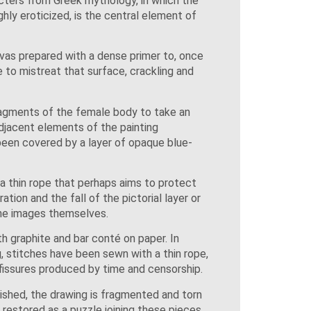
cters from Greek mythology, in which the
hly eroticized, is the central element of
vas prepared with a dense primer to, once
e to mistreat that surface, crackling and
ragments of the female body to take an
djacent elements of the painting
been covered by a layer of opaque blue-
 a thin rope that perhaps aims to protect
ation and the fall of the pictorial layer or
the images themselves.
h graphite and bar conté on paper. In
g, stitches have been sewn with a thin rope,
fissures produced by time and censorship.
nished, the drawing is fragmented and torn
 restored as a puzzle joining these pieces,